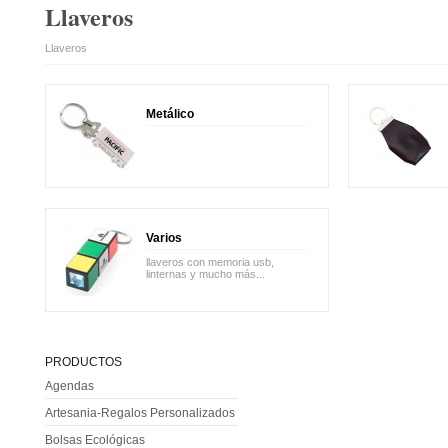
Llaveros
Llaveros
Metálico
Varios
llaveros con memoria usb,
linternas y mucho más...
PRODUCTOS
Agendas
Artesania-Regalos Personalizados
Bolsas Ecológicas