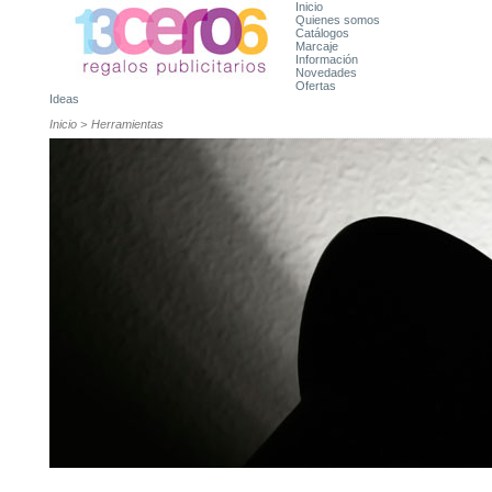
Inicio
Quienes somos
Catálogos
Marcaje
Información
Novedades
Ofertas
Ideas
Inicio
>
Herramientas