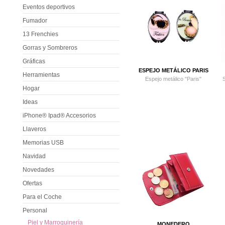
Eventos deportivos
Fumador
13 Frenchies
Gorras y Sombreros
Gráficas
ESPEJO METÁLICO PARIS
Herramientas
Espejo metálico "Paris"
S
Hogar
Ideas
iPhone® Ipad® Accesorios
Llaveros
Memorias USB
Navidad
Novedades
Ofertas
Para el Coche
Personal
Piel y Marroquinería
MONEDERO