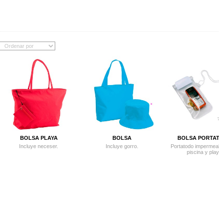
BOLSA PLAYA
BOLSA
BOLSA PORTA
Incluye neceser .
Incluye gorro.
Portatodo impermeab
piscina y play