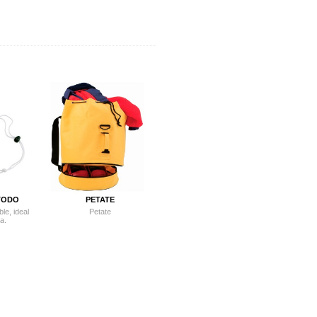
TODO
PETATE
le, ideal
Petate
a.